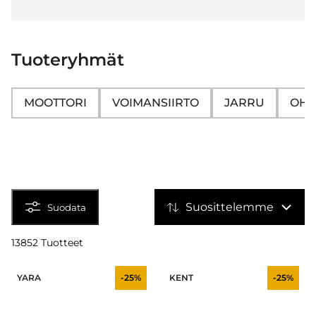
Tuoteryhmät
MOOTTORI
VOIMANSIIRTO
JARRU
OHJ
Suosittelemme
Suodata
13852 Tuotteet
YARA
-25%
KENT
-25%