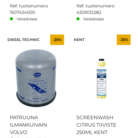
Ref. tuotenumero
Ref. tuotenumero
1507434000
4329012282
Varastossa
Varastossa
DIESEL TECHNIC
-25%
KENT
-25%
PATRUUNA
SCREENWASH
ILMANKUIVAIN
CITRUS TIIVISTE
VOLVO
250ML KENT