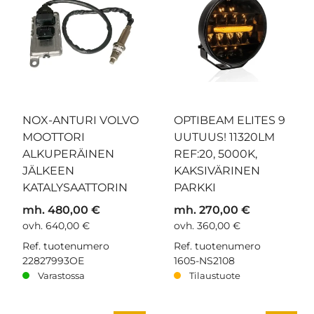
NOX-ANTURI VOLVO
OPTIBEAM ELITES 9
MOOTTORI
UUTUUS! 11320LM
ALKUPERÄINEN
REF:20, 5000K,
JÄLKEEN
KAKSIVÄRINEN
KATALYSAATTORIN
PARKKI
mh. 480,00 €
mh. 270,00 €
ovh. 640,00 €
ovh. 360,00 €
Ref. tuotenumero
Ref. tuotenumero
22827993OE
1605-NS2108
Varastossa
Tilaustuote