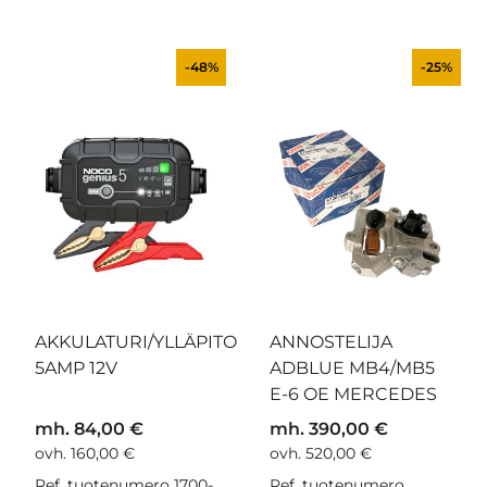
-48%
-25%
AKKULATURI/YLLÄPITO
ANNOSTELIJA
5AMP 12V
ADBLUE MB4/MB5
E-6 OE MERCEDES
mh. 84,00 €
mh. 390,00 €
ovh. 160,00 €
ovh. 520,00 €
Ref. tuotenumero 1700-
Ref. tuotenumero