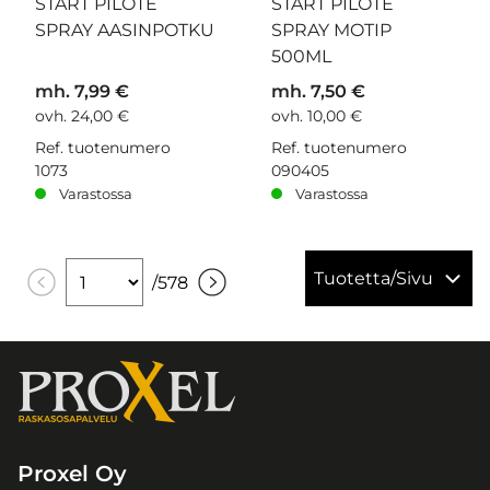
START PILOTE
START PILOTE
SPRAY AASINPOTKU
SPRAY MOTIP
500ML
mh. 7,99 €
mh. 7,50 €
ovh. 24,00 €
ovh. 10,00 €
Ref. tuotenumero
Ref. tuotenumero
1073
090405
Varastossa
Varastossa
Tuotetta/Sivu
/
578
Proxel Oy