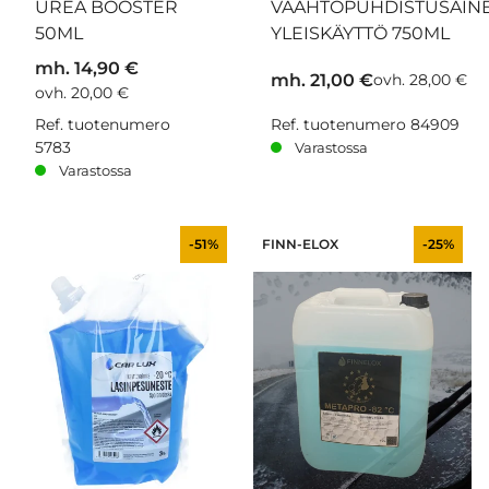
UREA BOOSTER
VAAHTOPUHDISTUSAIN
50ML
YLEISKÄYTTÖ 750ML
mh. 14,90 €
mh. 21,00 €
ovh. 28,00 €
ovh. 20,00 €
Ref. tuotenumero
Ref. tuotenumero 84909
5783
Varastossa
Varastossa
-51%
FINN-ELOX
-25%