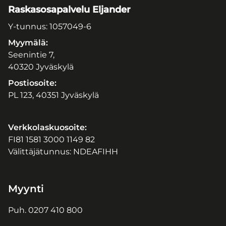
Raskasosapalvelu Eljander
Y-tunnus: 1057049-6
Myymälä:
Seenintie 7,
40320 Jyväskylä
Postiosoite:
PL 123, 40351 Jyväskylä
Verkkolaskuosoite:
FI81 1581 3000 1149 82
Välittäjätunnus: NDEAFIHH
Myynti
Puh.
0207 410 800