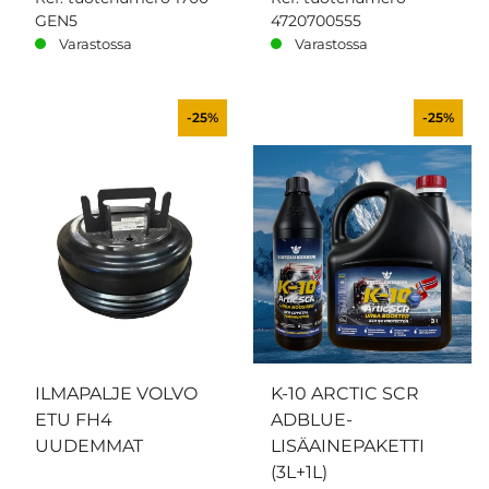
GEN5
4720700555
Varastossa
Varastossa
-25%
-25%
ILMAPALJE VOLVO
K-10 ARCTIC SCR
ETU FH4
ADBLUE-
UUDEMMAT
LISÄAINEPAKETTI
(3L+1L)