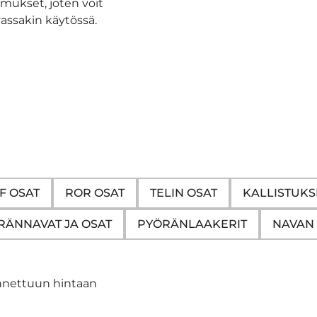
imukset, joten voit
vassakin käytössä.
F OSAT
ROR OSAT
TELIN OSAT
KALLISTUKS
RÄNNAVAT JA OSAT
PYÖRÄNLAAKERIT
NAVAN 
nnettuun hintaan