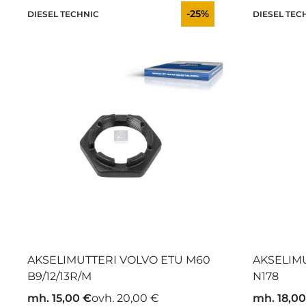
-25%
DIESEL TECHNIC
DIESEL TEC
AKSELIMUTTERI VOLVO ETU M60
AKSELIM
B9/12/13R/M
N178
mh. 15,00 €
ovh. 20,00 €
mh. 18,00