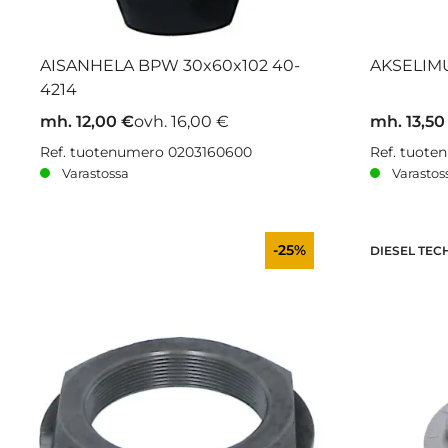
AISANHELA BPW 30x60x102 40-
AKSELIMU
4214
mh. 12,00 €
ovh. 16,00 €
mh. 13,50
Ref. tuotenumero 0203160600
Ref. tuote
Varastossa
Varastos
-25%
DIESEL TEC