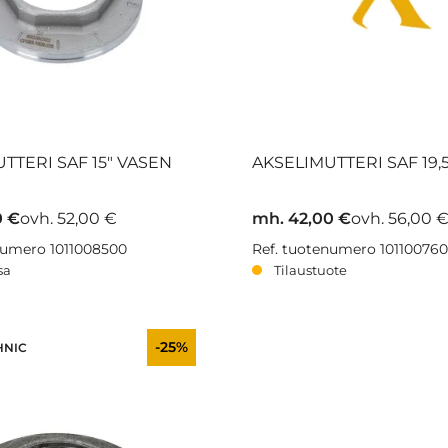
TTERI SAF 15" VASEN
AKSELIMUTTERI SAF 19,
0 €
ovh. 52,00 €
mh. 42,00 €
ovh. 56,00 
numero 1011008500
Ref. tuotenumero 10110076
sa
Tilaustuote
-25%
HNIC