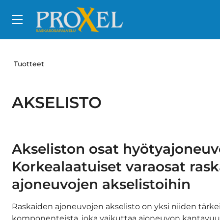
Siirry pääsisältöön
Tuotteet
AKSELISTO
Akseliston osat hyötyajoneuv
Korkealaatuiset varaosat ras
ajoneuvojen akselistoihin
Raskaiden ajoneuvojen akselisto on yksi niiden tärk
komponenteista, joka vaikuttaa ajoneuvon kantavuu