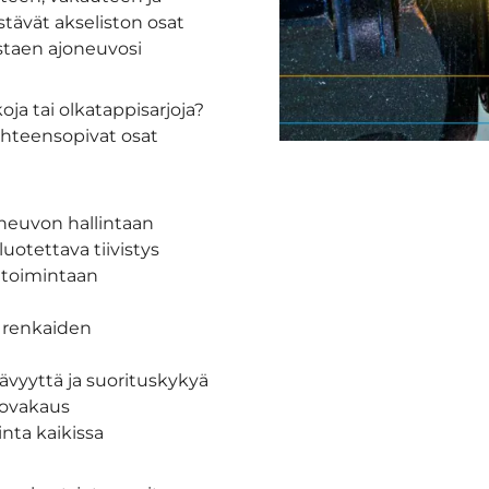
stävät akseliston osat
istaen ajoneuvosi
oja tai olkatappisarjoja?
yhteensopivat osat
oneuvon hallintaan
luotettava tiivistys
n toimintaan
t renkaiden
tävyyttä ja suorituskykyä
jovakaus
inta kaikissa