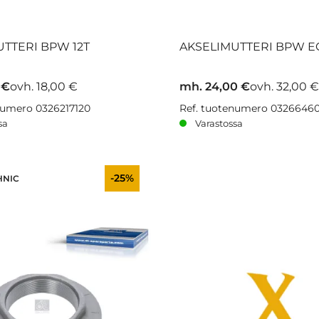
TTERI BPW 12T
AKSELIMUTTERI BPW E
 €
ovh. 18,00 €
mh. 24,00 €
ovh. 32,00 €
numero 0326217120
Ref. tuotenumero 0326646
sa
Varastossa
-25%
HNIC