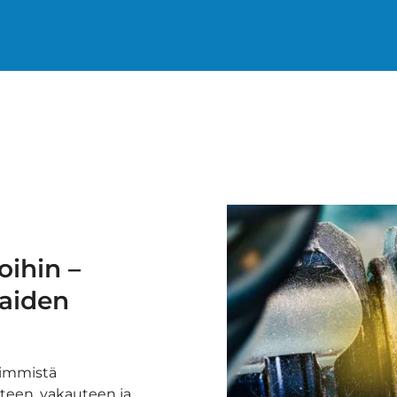
oihin –
kaiden
eimmistä
teen, vakauteen ja