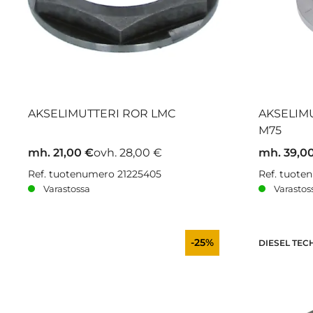
AKSELIMUTTERI ROR LMC
AKSELIMU
M75
mh. 21,00 €
ovh. 28,00 €
mh. 39,0
Ref. tuotenumero 21225405
Ref. tuote
Varastossa
Varastos
-25%
DIESEL TEC