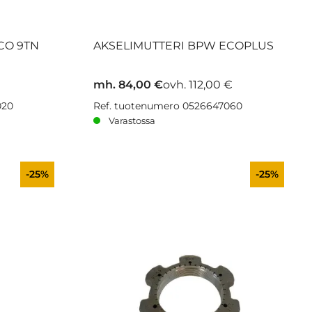
CO 9TN
AKSELIMUTTERI BPW ECOPLUS
mh. 84,00 €
ovh. 112,00 €
020
Ref. tuotenumero 0526647060
Varastossa
-25%
-25%