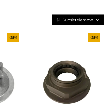
Suosittelemme
-25%
-25%