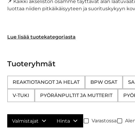
📌 Kaikki akseliston osamme täyttävät alan laatuvaat
luottaa niiden pitkäikäisyyteen ja suorituskykyyn ko
Lue lisää tuotekategoriasta
Tuoteryhmät
REAKTIOTANGOT JA HELAT
BPW OSAT
SA
V-TUKI
PYÖRÄNPULTIT JA MUTTERIT
PYÖ
Varastossa
Ale
Valmistajat
Hinta