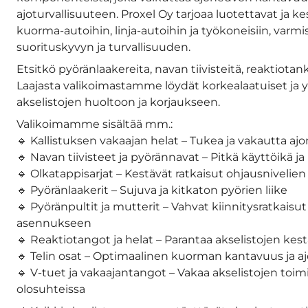
ajoturvallisuuteen. Proxel Oy tarjoaa luotettavat ja ke
kuorma-autoihin, linja-autoihin ja työkoneisiin, varm
suorituskyvyn ja turvallisuuden.
Etsitkö pyöränlaakereita, navan tiivisteitä, reaktiotank
Laajasta valikoimastamme löydät korkealaatuiset ja 
akselistojen huoltoon ja korjaukseen.
Valikoimamme sisältää mm.:
🔹 Kallistuksen vakaajan helat – Tukea ja vakautta aj
🔹 Navan tiivisteet ja pyörännavat – Pitkä käyttöikä ja 
🔹 Olkatappisarjat – Kestävät ratkaisut ohjausnivelie
🔹 Pyöränlaakerit – Sujuva ja kitkaton pyörien liike
🔹 Pyöränpultit ja mutterit – Vahvat kiinnitysratkaisu
asennukseen
🔹 Reaktiotangot ja helat – Parantaa akselistojen kes
🔹 Telin osat – Optimaalinen kuorman kantavuus ja a
🔹 V-tuet ja vakaajantangot – Vakaa akselistojen toim
olosuhteissa