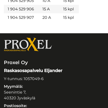
1 904 529 905
10 A
15 kpl
1 904 529 906
15 A
15 kpl
1 904 529 907
20 A
15 kpl
Proxel Oy
Raskasosapalvelu Eljander
Y-tunnus: 1057049-6
Myymälä:
Seenintie 7,
40320 Jyväskylä
Postiosoite: