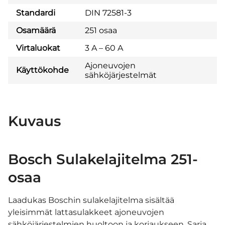
Standardi
DIN 72581-3
Osamäärä
251 osaa
Virtaluokat
3 A – 60 A
Ajoneuvojen
Käyttökohde
sähköjärjestelmät
Kuvaus
Bosch Sulakelajitelma 251-
osaa
Laadukas Boschin sulakelajitelma sisältää
yleisimmät lattasulakkeet ajoneuvojen
sähköjärjestelmien huoltoon ja korjaukseen. Sarja