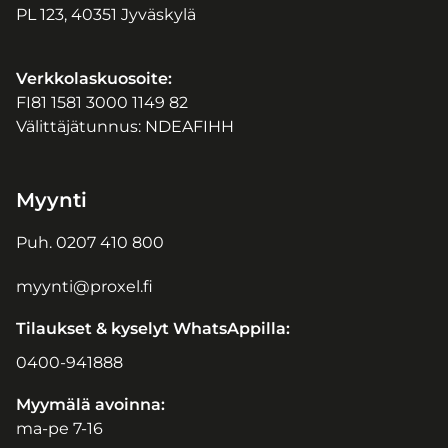
PL 123, 40351 Jyväskylä
Verkkolaskuosoite:
FI81 1581 3000 1149 82
Välittäjätunnus: NDEAFIHH
Myynti
Puh.
0207 410 800
myynti@proxel.fi
Tilaukset & kyselyt WhatsAppilla:
0400-941888
Myymälä avoinna:
ma-pe 7-16