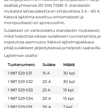
sisältää yhteensä 251 DIN 72581-3 -standardin
mukaista lattasulaketta eri virtaluokissa 3 A – 60 A.
Kätevä lajitelma soveltuu erinomaisesti ja
monipuolisesti eri ajoneuvoihin.
Sulakkeet on värikoodattu standardin mukaisesti,
mikä helpottaa oikean sulakkeen tunnistamista ja
nopeuttaa asennusta. Kätevä lajitelmapakkaus
pitää sulakkeet järjestyksessä ja helposti saatavilla.
Lajitelman sisältö:
Tuotenumero
Sulake
Määrä
1 987 529 031
15 A
30 kpl
1 987 529 032
20 A
30 kpl
1 987 529 033
25 A
15 kpl
1 987 529 034
30 A
15 kpl
1 987 529 019
30 A
2 kpl