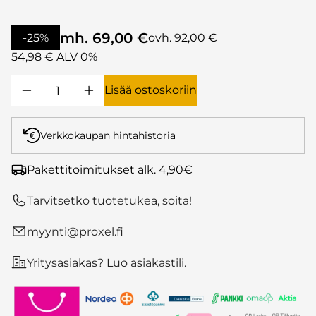
mh. 69,00 €
-25%
ovh. 92,00 €
54,98 € ALV 0%
Lisää ostoskoriin
Verkkokaupan hintahistoria
Pakettitoimitukset alk. 4,90€
Tarvitsetko tuotetukea, soita!
myynti@proxel.fi
Yritysasiakas? Luo asiakastili.