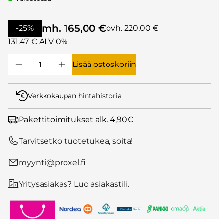
mh. 165,00 €
-25%
ovh. 220,00 €
131,47 € ALV 0%
Lisää ostoskoriin
Verkkokaupan hintahistoria
Pakettitoimitukset alk. 4,90€
Tarvitsetko tuotetukea, soita!
myynti@proxel.fi
Yritysasiakas? Luo asiakastili.