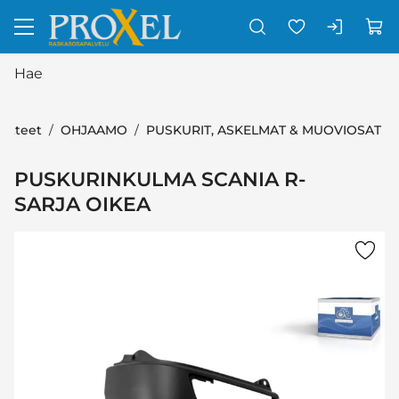
Siirry pääsisältöön
uotteet
OHJAAMO
PUSKURIT, ASKELMAT & MUOVIOSAT
PUSKURINKULMA SCANIA R-
SARJA OIKEA
Ohita kuvat