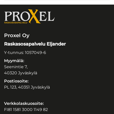
Proxel Oy
Raskasosapalvelu Eljander
Y-tunnus: 1057049-6
Myymälä:
Seenintie 7,
40320 Jyväskylä
Postiosoite:
PL 123, 40351 Jyväskylä
Verkkolaskuosoite:
FI81 1581 3000 1149 82