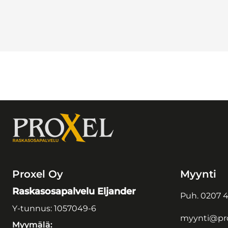
Proxel Oy
Myynti
Raskasosapalvelu Eljander
Puh.
0207 4
Y-tunnus: 1057049-6
myynti@pro
Myymälä: