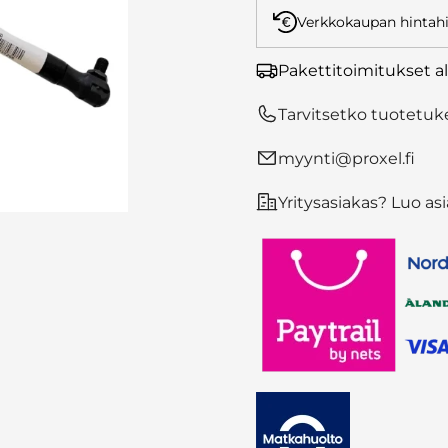
Verkkokaupan hintahi
Pakettitoimitukset a
Tarvitsetko tuotetuke
myynti@proxel.fi
Yritysasiakas? Luo asia