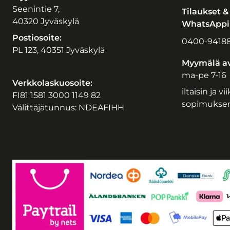
Seenintie 7,
Tilaukset &
40320 Jyväskylä
WhatsAppil
Postiosoite:
0400-9418
PL 123, 40351 Jyväskylä
Myymälä av
ma-pe 7-16
Verkkolaskuosoite:
iltaisin ja v
FI81 1581 3000 1149 82
sopimukse
Välittäjätunnus: NDEAFIHH