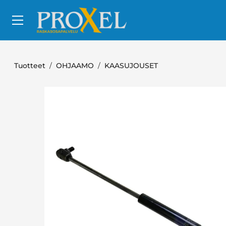
Siirry pääsisältöön
Tuotteet
OHJAAMO
KAASUJOUSET
Ohita kuvat