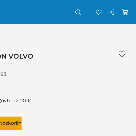
0N VOLVO
593
€
ovh. 112,00 €
stoskoriin