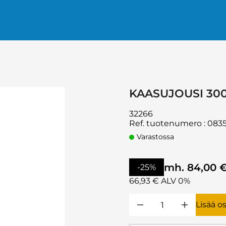
KAASUJOUSI 30
32266
Ref. tuotenumero
:
083
Varastossa
mh. 84,00 
-25%
66,93 € ALV 0%
Lisää o