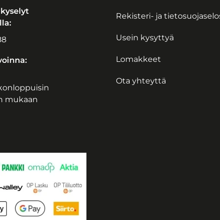
 kyselyt
Rekisteri- ja tietosuojasel
la:
Usein kysyttyä
88
Lomakkeet
oinna:
Ota yhteyttä
iikonloppuisin
n mukaan