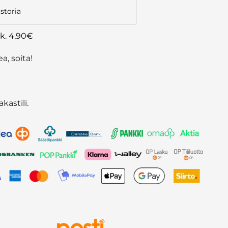
storia
lk. 4,90€
a, soita!
kastili.