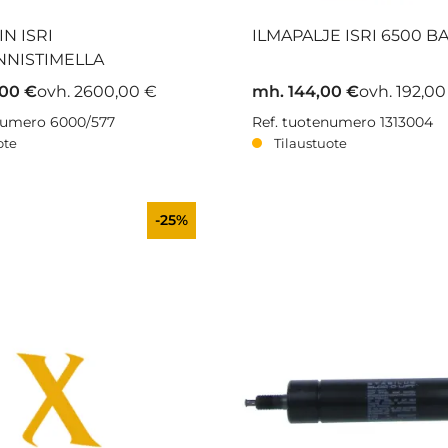
IN ISRI
ILMAPALJE ISRI 6500 B
NNISTIMELLA
,00 €
ovh. 2600,00 €
mh. 144,00 €
ovh. 192,00
numero 6000/577
Ref. tuotenumero 1313004
ote
Tilaustuote
-25%