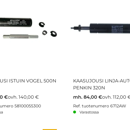
SI ISTUIN VOGEL 500N
KAASUJOUSI LINJA-AU
PENKIN 320N
00 €
ovh. 140,00 €
mh. 84,00 €
ovh. 112,00 
enumero 58100055300
Ref. tuotenumero 6712AW
sa
Varastossa