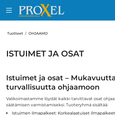
Siirry pääsisältöön
Tuotteet
OHJAAMO
ISTUIMET JA OSAT
Istuimet ja osat – Mukavuutta
turvallisuutta ohjaamoon
Valikoimastamme löydät kaikki tarvittavat osat ohja
säätämisen varmistamiseksi. Tuoteryhmä sisältää:
Istuimen ilmapalkeet: Korkealaatuiset ilmapalkeet