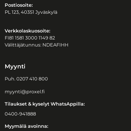
Postiosoite:
PL 123, 40351 Jyväskylä
Verkkolaskuosoite:
FI81 1581 3000 1149 82
Välittäjätunnus: NDEAFIHH
Myynti
Puh.
0207 410 800
myynti@proxel.fi
Tilaukset & kyselyt WhatsAppilla:
0400-941888
Myymälä avoinna: