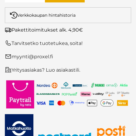
Verkkokaupan hintahistoria
Pakettitoimitukset alk. 4,90€
Tarvitsetko tuotetukea, soita!
myynti@proxel.fi
Yritysasiakas? Luo asiakastili.