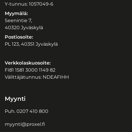
Y-tunnus: 1057049-6
Myymälä:
Seenintie 7,
40320 Jyväskylä
Postiosoite:
PL 123, 40351 Jyväskylä
Verkkolaskuosoite:
FI81 1581 3000 1149 82
Välittäjätunnus: NDEAFIHH
Myynti
Puh.
0207 410 800
myynti@proxel.fi