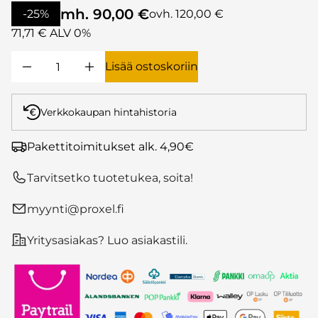
mh. 90,00 €
-25%
ovh. 120,00 €
71,71 € ALV 0%
Lisää ostoskoriin
Verkkokaupan hintahistoria
Pakettitoimitukset alk. 4,90€
Tarvitsetko tuotetukea, soita!
myynti@proxel.fi
Yritysasiakas? Luo asiakastili.