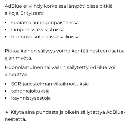
AdBlue ei viihdy korkeissa lämpötiloissa pitkiä
aikoja. Erityisesti:
suorassa auringonpaisteessa
lämpimissä varastoissa
huonosti suljetuissa säiliöissä
Pitkäaikainen säilytys voi heikentää nesteen laatua
ajan myötä.
Huonolaatuinen tai väärin säilytetty AdBlue voi
aiheuttaa:
SCR-järjestelmän vikailmoituksia
tehonrajoituksia
käynnistysestoja
🔹 Käytä aina puhdasta ja oikein säilytettyä AdBlue-
nestettä.