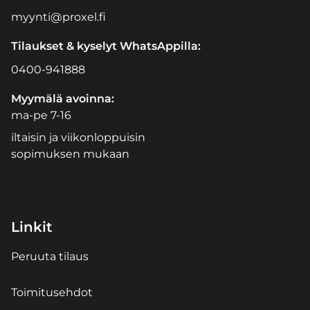
myynti@proxel.fi
Tilaukset & kyselyt WhatsAppilla:
0400-941888
Myymälä avoinna:
ma-pe 7-16
iltaisin ja viikonloppuisin
sopimuksen mukaan
Linkit
Peruuta tilaus
Toimitusehdot