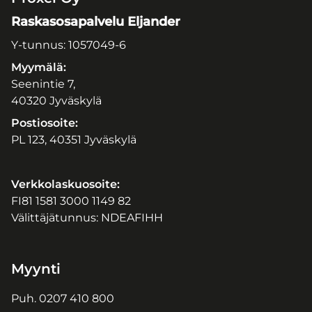
Raskasosapalvelu Eljander
Y-tunnus: 1057049-6
Myymälä:
Seenintie 7,
40320 Jyväskylä
Postiosoite:
PL 123, 40351 Jyväskylä
Verkkolaskuosoite:
FI81 1581 3000 1149 82
Välittäjätunnus: NDEAFIHH
Myynti
Puh.
0207 410 800