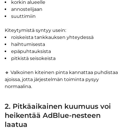
korkin alueelle
annostelijaan
suuttimiin
Kiteytymistä syntyy usein:
roiskeista tankkauksen yhteydessä
haihtumisesta
epäpuhtauksista
pitkistä seisokeista
🔹 Valkoinen kiteinen pinta kannattaa puhdistaa
ajoissa, jotta järjestelmän toiminta pysyy
normaalina.
2. Pitkäaikainen kuumuus voi
heikentää AdBlue-nesteen
laatua