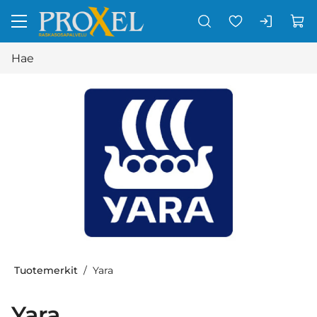
Siirry pääsisältöön
Tuotemerkit
Yara
Yara