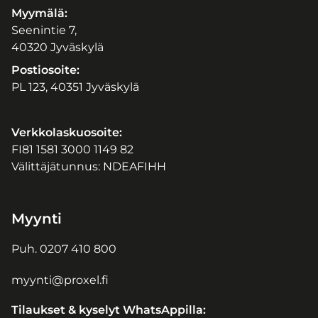
Myymälä:
Seenintie 7,
40320 Jyväskylä
Postiosoite:
PL 123, 40351 Jyväskylä
Verkkolaskuosoite:
FI81 1581 3000 1149 82
Välittäjätunnus: NDEAFIHH
Myynti
Puh.
0207 410 800
myynti@proxel.fi
Tilaukset & kyselyt WhatsAppilla: