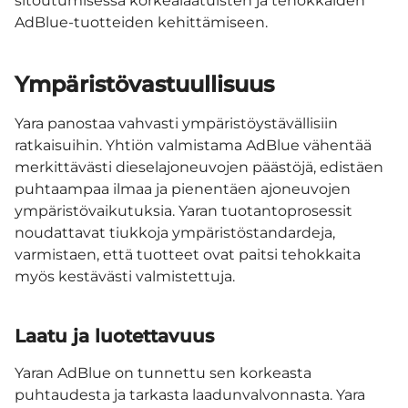
sitoutumisessa korkealaatuisten ja tehokkaiden
AdBlue-tuotteiden kehittämiseen.
Ympäristövastuullisuus
Yara panostaa vahvasti ympäristöystävällisiin
ratkaisuihin. Yhtiön valmistama AdBlue vähentää
merkittävästi dieselajoneuvojen päästöjä, edistäen
puhtaampaa ilmaa ja pienentäen ajoneuvojen
ympäristövaikutuksia. Yaran tuotantoprosessit
noudattavat tiukkoja ympäristöstandardeja,
varmistaen, että tuotteet ovat paitsi tehokkaita
myös kestävästi valmistettuja.
Laatu ja luotettavuus
Yaran AdBlue on tunnettu sen korkeasta
puhtaudesta ja tarkasta laadunvalvonnasta. Yara