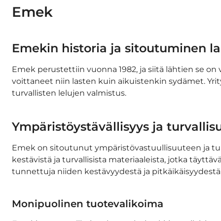
Emek
Emekin historia ja sitoutuminen l
Emek perustettiin vuonna 1982, ja siitä lähtien se on v
voittaneet niin lasten kuin aikuistenkin sydämet. Yri
turvallisten lelujen valmistus.
Ympäristöystävällisyys ja turvallis
Emek on sitoutunut ympäristövastuullisuuteen ja turv
kestävistä ja turvallisista materiaaleista, jotka täytt
tunnettuja niiden kestävyydestä ja pitkäikäisyydest
Monipuolinen tuotevalikoima