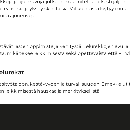
kkoja ja ajoneuvoja, jotka on suunniteltu tarkasti jäljitt
ä realistisia ja yksityiskohtaisia. Valikoimasta löytyy mu
uita ajoneuvoja.
tävät lasten oppimista ja kehitystä. Lelurekkojen avulla 
ista, mikä tekee leikkimisestä sekä opettavaista että viih
lelurekat
sityötaidon, kestävyyden ja turvallisuuden. Emek-lelut ta
 leikkimisestä hauskaa ja merkityksellistä.