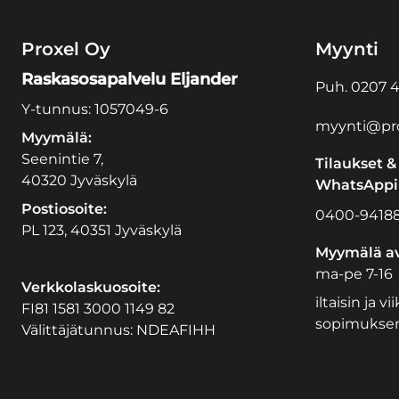
Proxel Oy
Myynti
Raskasosapalvelu Eljander
Puh.
0207 4
Y-tunnus: 1057049-6
myynti@pro
Myymälä:
Seenintie 7,
Tilaukset &
40320 Jyväskylä
WhatsAppil
Postiosoite:
0400-9418
PL 123, 40351 Jyväskylä
Myymälä av
ma-pe 7-16
Verkkolaskuosoite:
iltaisin ja v
FI81 1581 3000 1149 82
sopimukse
Välittäjätunnus: NDEAFIHH