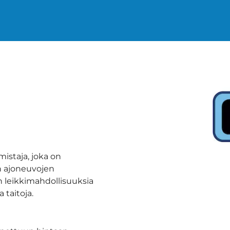
istaja, joka on
n ajoneuvojen
n leikkimahdollisuuksia
 taitoja.