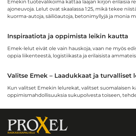
Emekin tuotevalikoima kattaa laajan kirjon erilaisia re
ajoneuvoja. Lelut ovat skaalassa 1:25, mikä tekee niist
kuorma-autoja, säiliöautoja, betonimyllyjä ja monia m
Inspiraatiota ja oppimista leikin kautta
Emek-lelut eivät ole vain hauskoja, vaan ne myös edis
oppia liikenteestä, logistiikasta ja erilaisista ammate
Valitse Emek – Laadukkaat ja turvalliset 
Kun valitset Emekin lelurekat, valitset suomalaisen kä
oppimismahdollisuuksia sukupolvesta toiseen, tehden