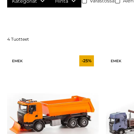
Varastossa
Alen
Kategoriat
Hinta
4 Tuotteet
-25%
EMEK
EMEK