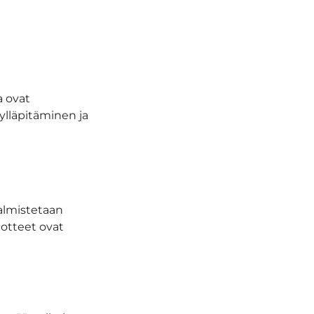
a ovat
ylläpitäminen ja
valmistetaan
uotteet ovat