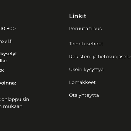
Linkit
10 800
Peruuta tilaus
xel.fi
Toimitusehdot
 kyselyt
Rekisteri- ja tietosuojasel
la:
Usein kysyttyä
88
Lomakkeet
oinna:
Ota yhteyttä
iikonloppuisin
n mukaan