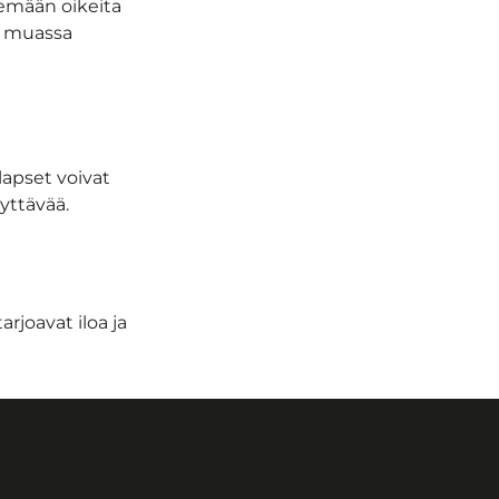
elemään oikeita
un muassa
lapset voivat
dyttävää.
rjoavat iloa ja