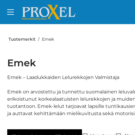
Siirry pääsisältöön
Tuotemerkit
Emek
Emek
Emek – Laadukkaiden Lelurekkojen Valmistaja
Emek on arvostettu ja tunnettu suomalainen leluvalm
erikoistunut korkealaatuisten lelurekkojen ja muide
tuotantoon. Emek-lelut tarjoavat lapsille tuntikausie
ja auttavat kehittämään mielikuvitusta sekä motorisia