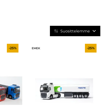
Suosittelemme
-25%
-25%
EMEK