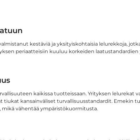
aatuun
almistanut kestäviä ja yksityiskohtaisia lelurekkoja, jotk
tyksen periaatteisiin kuuluu korkeiden laatustandardien 
uus
allisuuteen kaikissa tuotteissaan. Yrityksen lelurekat 
ävät tiukat kansainväliset turvallisuusstandardit. Emekin t
ä, mikä vähentää ympäristökuormitusta.