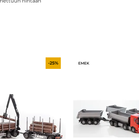
nettuun hintaan
-25%
EMEK