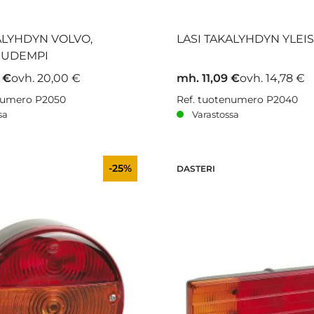
ALYHDYN VOLVO,
LASI TAKALYHDYN YLEI
UUDEMPI
 €
ovh. 20,00 €
mh. 11,09 €
ovh. 14,78 €
enumero P2050
Ref. tuotenumero P2040
sa
Varastossa
-25%
DASTERI