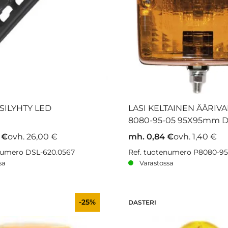
SILYHTY LED
LASI KELTAINEN ÄÄRIV
8080-95-05 95X95mm 
 €
ovh. 26,00 €
mh. 0,84 €
ovh. 1,40 €
numero DSL-620.0567
Ref. tuotenumero P8080-95
sa
Varastossa
-25%
DASTERI