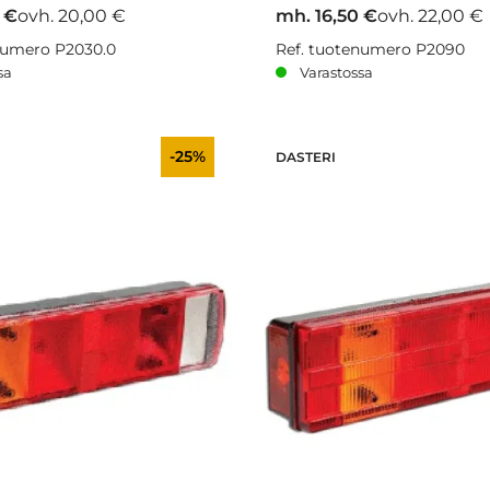
 €
ovh. 20,00 €
mh. 16,50 €
ovh. 22,00 €
numero P2030.0
Ref. tuotenumero P2090
sa
Varastossa
-25%
DASTERI