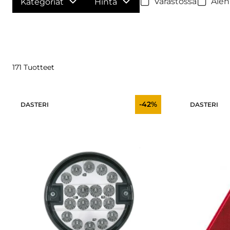
Varastossa
Alen
Kategoriat
Hinta
171 Tuotteet
-42%
DASTERI
DASTERI