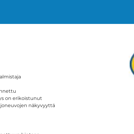
almistaja
unnettu
ys on erikoistunut
t ajoneuvojen näkyvyyttä