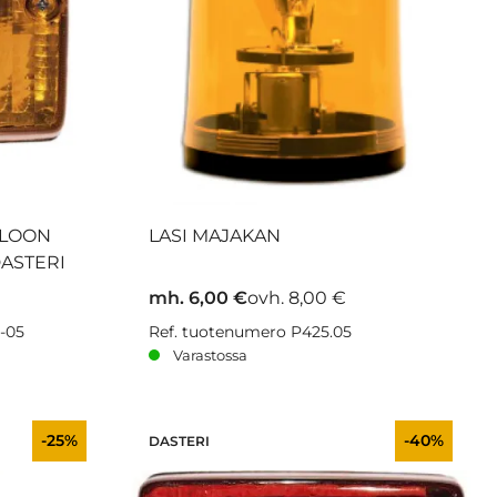
ALOON
LASI MAJAKAN
DASTERI
mh. 6,00 €
ovh. 8,00 €
-05
Ref. tuotenumero P425.05
Varastossa
-25%
-40%
DASTERI