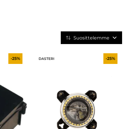
Suosittelemme
-25%
-25%
DASTERI