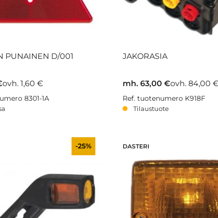
N PUNAINEN D/001
JAKORASIA
€
ovh. 1,60 €
mh. 63,00 €
ovh. 84,00 
numero 8301-1A
Ref. tuotenumero K918F
sa
Tilaustuote
-25%
DASTERI