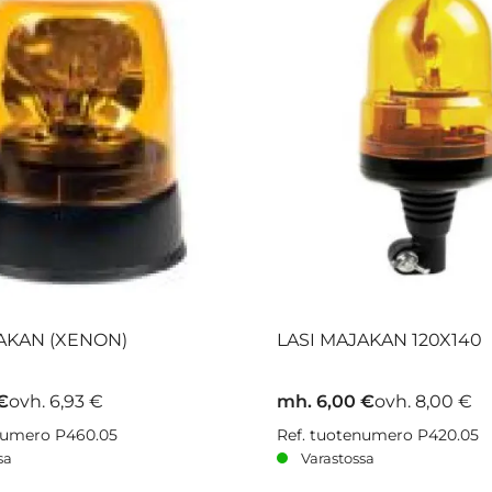
AKAN (XENON)
LASI MAJAKAN 120X140
€
ovh. 6,93 €
mh. 6,00 €
ovh. 8,00 €
numero P460.05
Ref. tuotenumero P420.05
sa
Varastossa