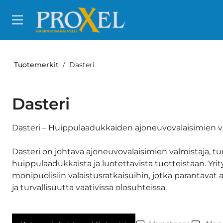
Siirry pääsisältöön
Tuotemerkit
Dasteri
Dasteri
Dasteri – Huippulaadukkaiden ajoneuvovalaisimien v
Dasteri on johtava ajoneuvovalaisimien valmistaja, t
huippulaadukkaista ja luotettavista tuotteistaan. Yrit
monipuolisiin valaistusratkaisuihin, jotka parantava
ja turvallisuutta vaativissa olosuhteissa.