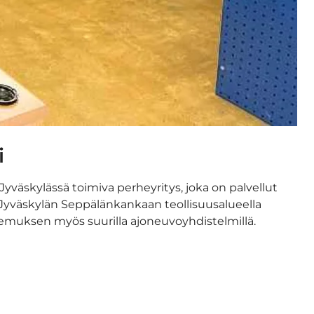
i
yväskylässä toimiva perheyritys, joka on palvellut
Jyväskylän Seppälänkankaan teollisuusalueella
okemuksen myös suurilla ajoneuvoyhdistelmillä.