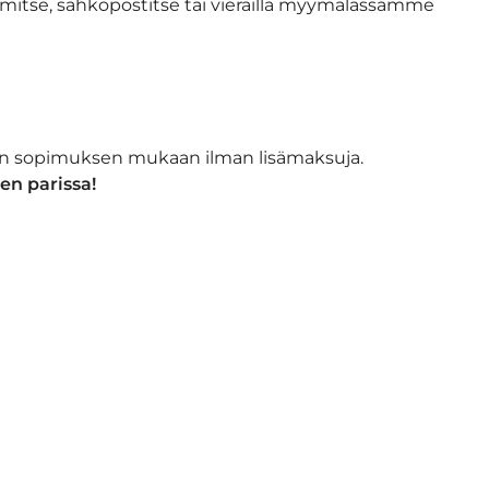
imitse, sähköpostitse tai vierailla myymälässämme
isin sopimuksen mukaan ilman lisämaksuja.
en parissa!