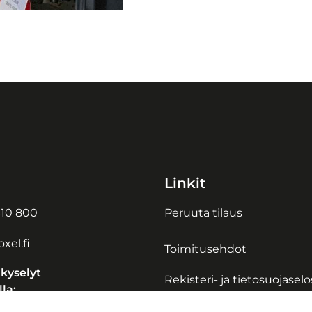
Linkit
10 800
Peruuta tilaus
xel.fi
Toimitusehdot
 kyselyt
Rekisteri- ja tietosuojasel
la:
Usein kysyttyä