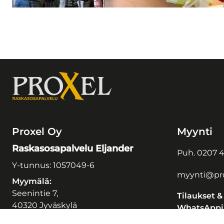
Proxel Oy
Myynti
Raskasosapalvelu Eljander
Puh.
0207 4
Y-tunnus: 1057049-6
myynti@pro
Myymälä:
Seenintie 7,
Tilaukset &
40320 Jyväskylä
WhatsAppil
Postiosoite: