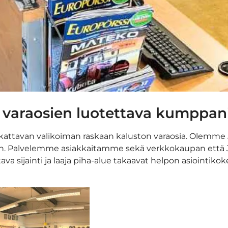
 varaosien luotettava kumppan
kattavan valikoiman raskaan kaluston varaosia. Olemme J
ajan. Palvelemme asiakkaitamme sekä verkkokaupan että 
va sijainti ja laaja piha-alue takaavat helpon asiointik