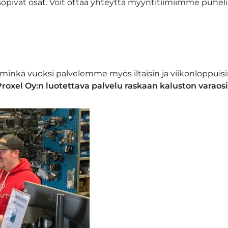
opivat osat. Voit ottaa yhteyttä myyntitiimiimme puhel
 minkä vuoksi palvelemme myös iltaisin ja viikonloppu
roxel Oy:n luotettava palvelu raskaan kaluston varaosi