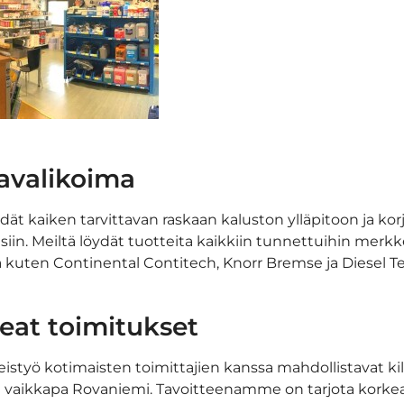
avalikoima
dät kaiken tarvittavan raskaan kaluston ylläpitoon ja ko
siin. Meiltä löydät tuotteita kaikkiin tunnettuihin merk
lta kuten Continental Contitech, Knorr Bremse ja Diesel T
peat toimitukset
työ kotimaisten toimittajien kanssa mahdollistavat kilp
 vaikkapa Rovaniemi. Tavoitteenamme on tarjota korkealaa