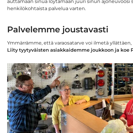
auttamaan sinua löytämään juuri sinun ajoneuvoosi s
henkilökohtaista palvelua varten.
Palvelemme joustavasti
Ymmärrämme, että varaosatarve voi ilmetä yllättäen,
Liity tyytyväisten asiakkaidemme joukkoon ja koe P