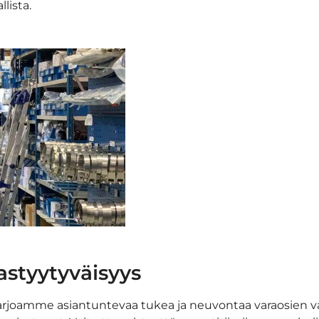
lista.
astyytyväisyys
 Tarjoamme asiantuntevaa tukea ja neuvontaa varaosien v