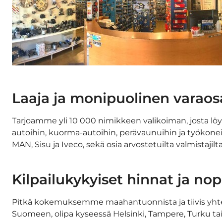
Laaja ja monipuolinen varaos
Tarjoamme yli 10 000 nimikkeen valikoiman, josta löy
autoihin, kuorma-autoihin, perävaunuihin ja työkonei
MAN, Sisu ja Iveco, sekä osia arvostetuilta valmistaji
Kilpailukykyiset hinnat ja no
Pitkä kokemuksemme maahantuonnista ja tiivis yhteis
Suomeen, olipa kyseessä Helsinki, Tampere, Turku tai