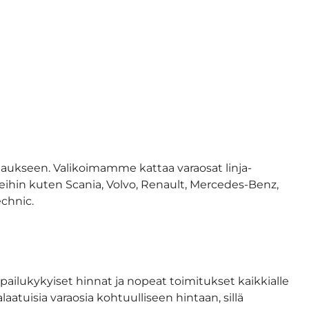
rjaukseen. Valikoimamme kattaa varaosat linja-
keihin kuten Scania, Volvo, Renault, Mercedes-Benz,
echnic.
ailukykyiset hinnat ja nopeat toimitukset kaikkialle
tuisia varaosia kohtuulliseen hintaan, sillä